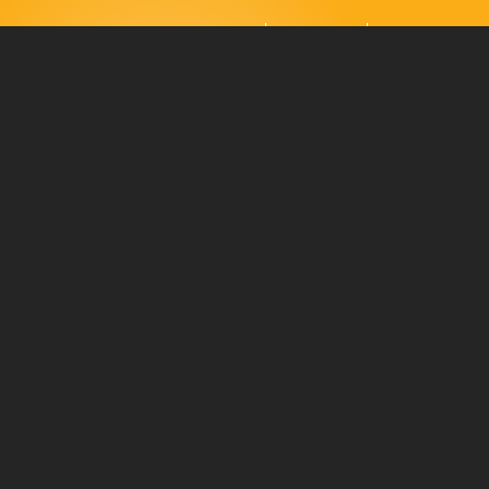
HU
EN
Terms of Use
magyar változat
OPEN IN NEW WINDOW